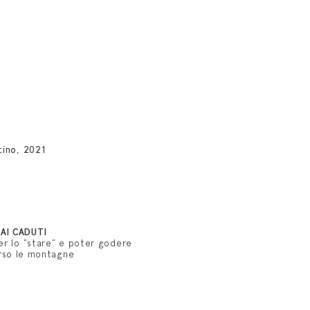
tino, 2021
AI CADUTI
r lo "stare" e poter godere
erso le montagne