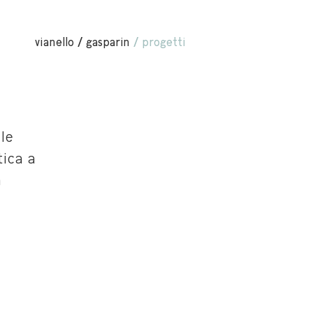
vianello / gasparin
/ progetti
le
tica a
a