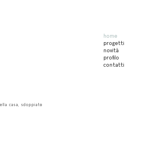
home
progetti
novità
profilo
contatti
ella casa, sdoppiat
o